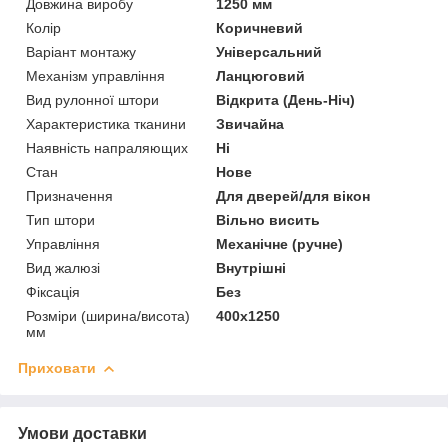
Довжина виробу
1250 мм
Колір
Коричневий
Варіант монтажу
Універсальний
Механізм управління
Ланцюговий
Вид рулонної штори
Відкрита (День-Ніч)
Характеристика тканини
Звичайна
Наявність напраляющих
Ні
Стан
Нове
Призначення
Для дверей/для вікон
Тип штори
Вільно висить
Управління
Механічне (ручне)
Вид жалюзі
Внутрішні
Фіксація
Без
Розміри (ширина/висота)
400х1250
мм
Приховати
Умови доставки