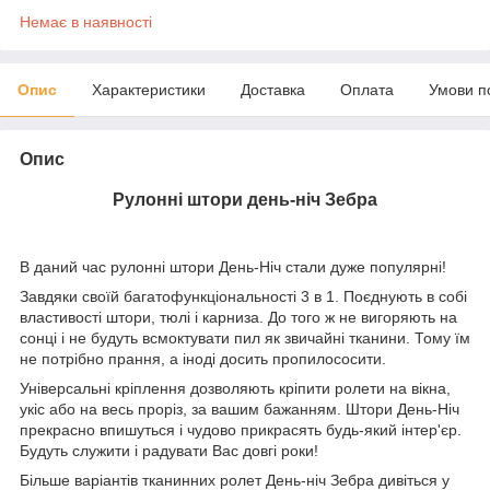
Немає в наявності
Опис
Характеристики
Доставка
Оплата
Умови п
Опис
Рулонні штори день-ніч Зебра
В даний час рулонні штори День-Ніч стали дуже популярні!
Завдяки своїй багатофункціональності 3 в 1. Поєднують в собі
властивості штори, тюлі і карниза. До того ж не вигоряють на
сонці і не будуть всмоктувати пил як звичайні тканини. Тому їм
не потрібно прання, а іноді досить пропилососити.
Універсальні кріплення дозволяють кріпити ролети на вікна,
укіс або на весь проріз, за вашим бажанням. Штори День-Ніч
прекрасно впишуться і чудово прикрасять будь-який інтер'єр.
Будуть служити і радувати Вас довгі роки!
Більше варіантів тканинних ролет День-ніч Зебра дивіться у