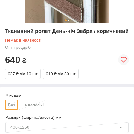
Тканинний ролет День-ніч Зебра / коричневий
Немає в наявності
Опт і роздріб
640
₴
627 ₴
від 10 шт.
610 ₴
від 50 шт.
Фіксація
Без
На волосіні
Розміри (ширина/висота) мм
400х1250