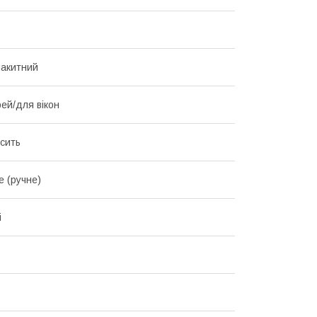
лакитний
ей/для вікон
исить
е (ручне)
і
0