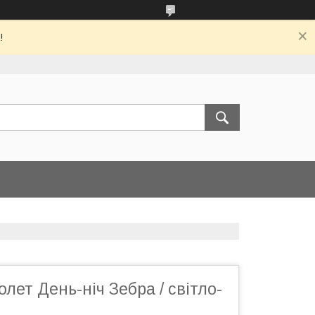
!
лет День-ніч Зебра / світло-