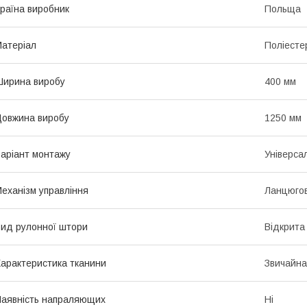
раїна виробник
Польща
атеріал
Поліесте
ирина виробу
400 мм
овжина виробу
1250 мм
аріант монтажу
Універса
еханізм управління
Ланцюго
ид рулонної штори
Відкрита
арактеристика тканини
Звичайна
аявність напраляющих
Ні