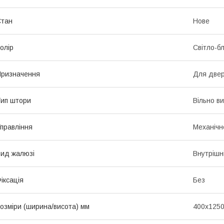
Стан
Нове
олір
Світло-б
ризначення
Для двер
ип штори
Вільно в
правління
Механічн
ид жалюзі
Внутрішн
іксація
Без
озміри (ширина/висота) мм
400х125