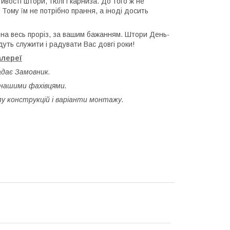
ивості штори, тюлі і карниза. До того ж не
 Тому їм не потрібно прання, а іноді досить
о на весь проріз, за вашим бажанням. Штори День-
дуть служити і радувати Вас довгі роки!
алереї
адає Замовник.
 нашими фахівцями.
у конструкцій і варіанти монтажу.