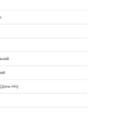
р
льний
вий
 (День-Ніч)