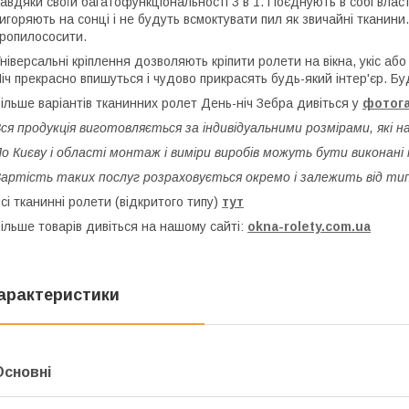
авдяки своїй багатофункціональності 3 в 1. Поєднують в собі власт
игоряють на сонці і не будуть всмоктувати пил як звичайні тканини.
ропилососити.
ніверсальні кріплення дозволяють кріпити ролети на вікна, укіс аб
іч прекрасно впишуться і чудово прикрасять будь-який інтер'єр. Бу
ільше варіантів тканинних ролет День-ніч Зебра дивіться у
фотог
ся продукція виготовляється за індивідуальними розмірами, які н
о Києву і області монтаж і виміри виробів можуть бути виконані
артість таких послуг розраховується окремо і залежить від тип
сі тканинні ролети (відкритого типу)
тут
ільше товарів дивіться на нашому сайті:
okna-rolety.com.ua
арактеристики
Основні