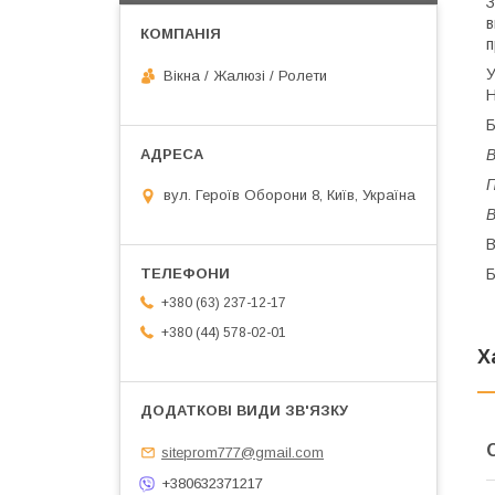
З
в
п
У
Вікна / Жалюзі / Ролети
Н
Б
В
П
вул. Героїв Оборони 8, Київ, Україна
В
В
Б
+380 (63) 237-12-17
+380 (44) 578-02-01
Х
siteprom777@gmail.com
+380632371217