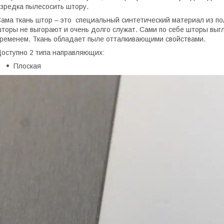
зредка пылесосить штору.
ама ткань штор – это специальный синтетический материал из по
торы не выгорают и очень долго служат. Сами по себе шторы выгл
ременем. Ткань обладает пыле отталкивающими свойствами.
оступно 2 типа направляющих:
Плоская