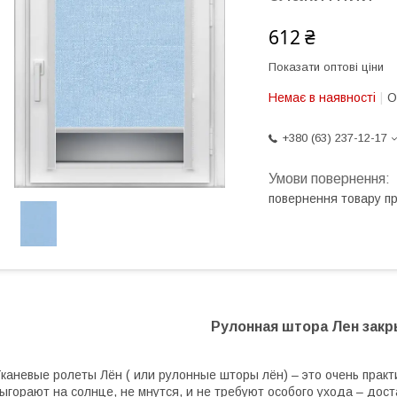
612 ₴
Показати оптові ціни
Немає в наявності
О
+380 (63) 237-12-17
повернення товару п
Рулонная штора Лен
закр
каневые ролеты Лён ( или рулонные шторы лён) – это очень прак
ыгорают на солнце, не мнутся, и не требуют особого ухода – дост