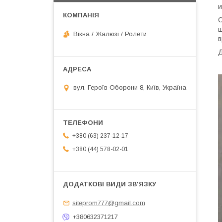
и
С
ш
Вікна / Жалюзі / Ролети
в
Д
вул. Героїв Оборони 8, Київ, Україна
+380 (63) 237-12-17
+380 (44) 578-02-01
siteprom777@gmail.com
+380632371217