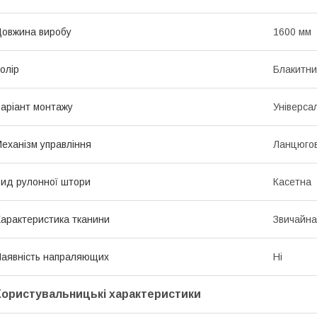
овжина виробу
1600 мм
олір
Блакитн
аріант монтажу
Універса
еханізм управління
Ланцюго
ид рулонної штори
Касетна
арактеристика тканини
Звичайна
аявність напраляющих
Ні
Користувальницькі характеристики