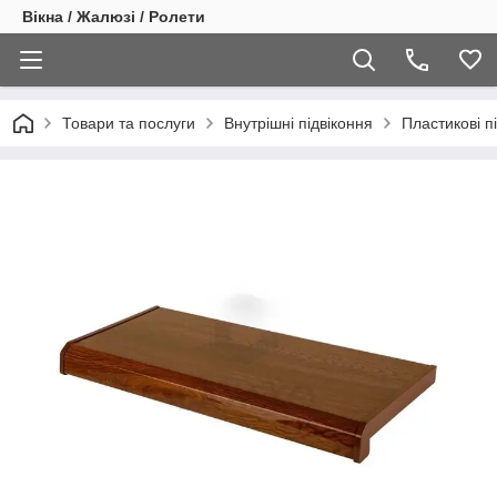
Вікна / Жалюзі / Ролети
Товари та послуги
Внутрішні підвіконня
Пластикові п