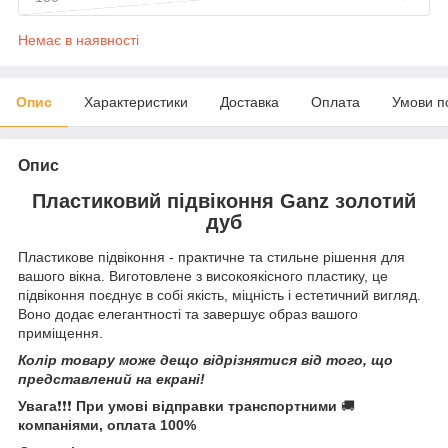
Немає в наявності
Опис
Характеристики
Доставка
Оплата
Умови п
Опис
Пластиковий підвіконня
Ganz золотий
дуб
Пластикове підвіконня
- практичне та стильне рішення для
вашого вікна. Виготовлене з високоякісного пластику, це
підвіконня поєднує в собі якість, міцність і естетичний вигляд.
Воно додає елегантності та завершує образ вашого
приміщення.
Колір товару може дещо відрізнятися від того, що
представлений на екрані!
Увага
❗❗❗
При умові відправки
транспортними
🚚
компаніями, оплата 100%