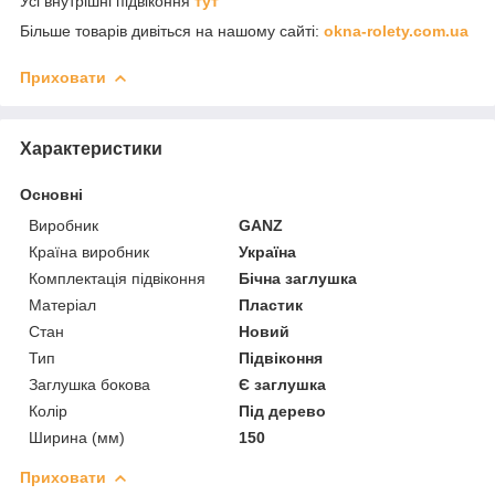
Усі
внутрішні підвіконня
тут
Більше товарів дивіться на нашому сайті:
okna-rolety.com.ua
Приховати
Характеристики
Основні
Виробник
GANZ
Країна виробник
Україна
Комплектація підвіконня
Бічна заглушка
Матеріал
Пластик
Стан
Новий
Тип
Підвіконня
Заглушка бокова
Є заглушка
Колір
Під дерево
Ширина (мм)
150
Приховати