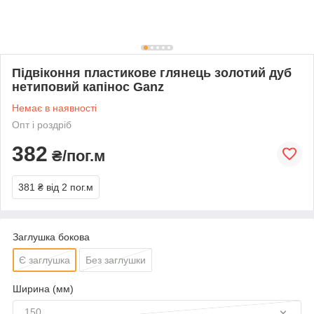
Підвіконня пластикове глянець золотий дуб
нетиповий капінос Ganz
Немає в наявності
Опт і роздріб
382
₴/пог.м
381 ₴
від 2 пог.м
Заглушка бокова
Є заглушка
Без заглушки
Ширина (мм)
150