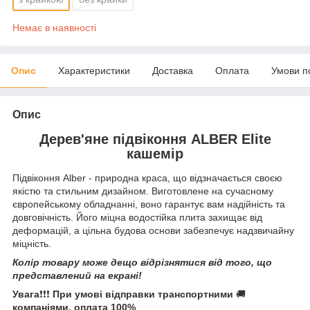
Немає в наявності
Опис
Характеристики
Доставка
Оплата
Умови п
Опис
Дерев'яне підвіконня ALBER
Elite
кашемір
Підвіконня Alber - природна краса, що відзначається своєю
якістю та стильним дизайном. Виготовлене на сучасному
європейському обладнанні, воно гарантує вам надійність та
довговічність. Його міцна водостійка плита захищає від
деформацій, а цільна будова основи забезпечує надзвичайну
міцність.
Колір товару може дещо відрізнятися від того, що
представлений на екрані!
Увага
❗❗❗
При умові відправки
транспортними
🚚
компаніями, оплата 100%