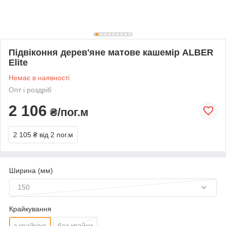
Підвіконня дерев'яне матове кашемір ALBER
Elite
Немає в наявності
Опт і роздріб
2 106
₴/пог.м
2 105 ₴
від 2 пог.м
Ширина (мм)
150
Крайкування
з крайкою
без крайки