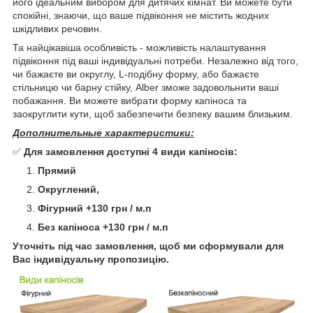
його ідеальним вибором для дитячих кімнат. Ви можете бути
спокійні, знаючи, що ваше підвіконня не містить жодних
шкідливих речовин.
Та найцікавіша особливість - можливість налаштування
підвіконня під ваші індивідуальні потреби. Незалежно від того,
чи бажаєте ви округлу, L-подібну форму, або бажаєте
стільницю чи барну стійку, Alber зможе задовольнити ваші
побажання. Ви можете вибрати форму капіноса та
заокруглити кути, щоб забезпечити безпеку вашим близьким.
Дополнительные характеристики:
✅
Для замовлення доступні 4 види капіносів:
Прямий
Округлений,
Фігурний
+130 грн
/ м.п
Без капіноса +130 грн
/ м.п
Уточніть під час замовлення, щоб ми сформували для
Вас індивідуальну пропозицію.